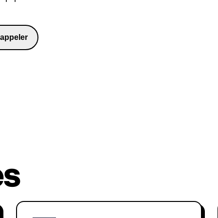
politique pour en apprendre davan
appeler
698481
es