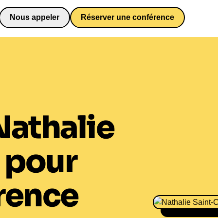
Nous appeler
Réserver une conférence
0652698481
Nathalie
pour
rence