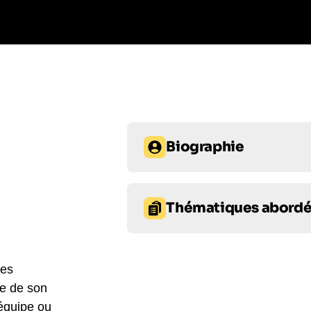
Biographie
Proposez Nathalie Saint-Cricq pour
fondateur de La Nouvelle Républiq
Thématiques abord
du conseil de surveillance du mêm
monde du journalisme. Diplômée en 
Prise de décision
Prise d
devenue rédactrice en chef du mag
Aujourd'hui, en tant que responsab
ses
Prise de parole en public et 
des commentatrices politiques les
re de son
des hommes et femmes de pouvoir 
 équipe ou