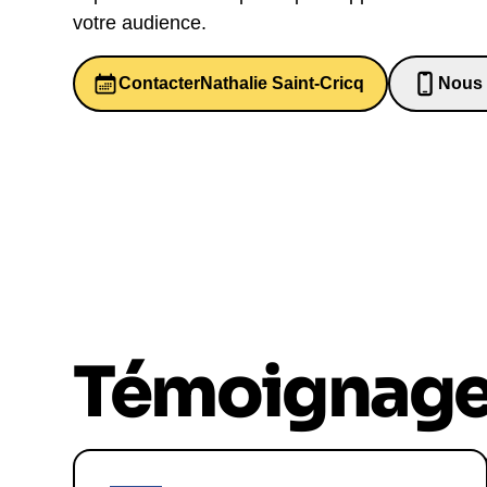
votre audience.
Contacter
Nathalie Saint-Cricq
Nous 
0652
Témoignag