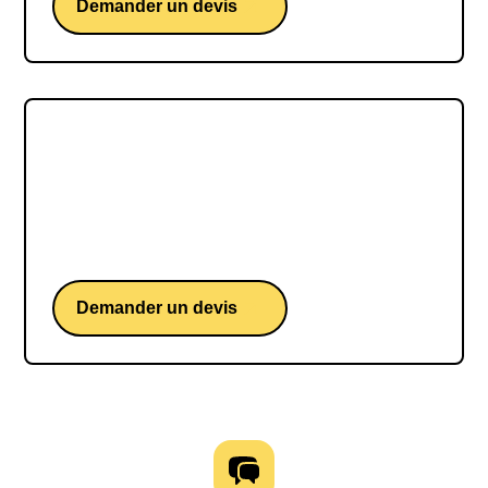
Demander un devis
Emmanuelle Charpentier
Une conférence de Emmanuelle Charpentier,
chercheuse et intervenante sur innovation
scientifique et responsabilité
Demander un devis