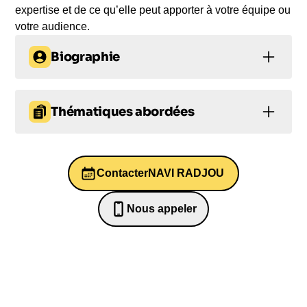
expertise et de ce qu’elle peut apporter à votre équipe ou
votre audience.
Biographie
Navi Radjou est un chercheur en innovation et
leadership reconnu à l'international. Ancien Fellow
Thématiques abordées
de la Judge Business School de Cambridge et
vice-président de Forrester Research, il a remporté
Innovation
Leadership
Créativité
le prix Thinkers50 Innovation Award en 2013 ainsi
qu'une reconnaissance de Thinkers50 comme l'un
Contacter
NAVI RADJOU
Créativité
Bien-être au travail et QVT
des 50 penseurs en management les plus influents
au monde en 2021. Son intervention TED Global
Nous appeler
2014 sur l'innovation frugale comptabilise plus de 2
0652698481
millions de vues. Coauteur de best-sellers tels que
L'Innovation Jugaad et Donner du Sens à
L'Intelligence, il publiera en 2022 La Société
Consciente. Conférencier expérimenté et adepte