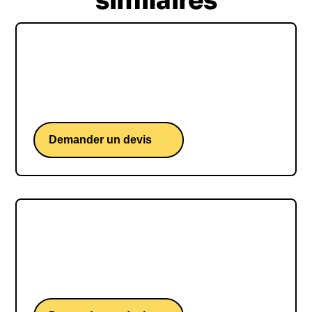
similaires
Maurice Levy
Maurice Levy, une conférence de l'ex PDG de
Publicis Groupe.
Demander un devis
Idriss Aberkane
Idriss Aberkane, une conférence d'un docteur en
neurosciences cognitives.