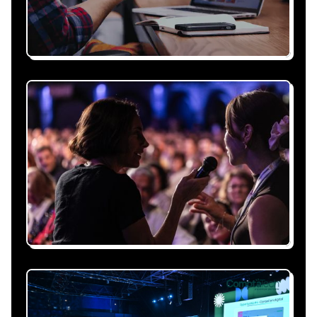
Recevez une proposition
sous 24h
Expliquez-nous vos besoins, on vous répond
sous 24h avec une proposition
personnalisée, claire et adaptée à votre
événement et à vos contraintes.
Nous nous occupons de
tout