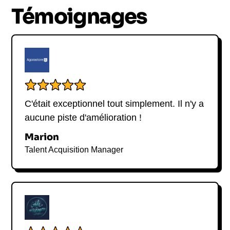
de pratiques yogiques et méditatives, Navi est un
Témoignages
incontournable pour toute personne intéressée par
l'innovation et le leadership conscient.
C'était exceptionnel tout simplement. Il n'y a
aucune piste d'amélioration !
Marion
Talent Acquisition Manager