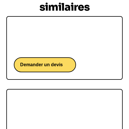
similaires
Maurice Levy
Maurice Levy, une conférence de l'ex PDG de
Publicis Groupe.
Demander un devis
Idriss Aberkane
Idriss Aberkane, une conférence d'un docteur en
neurosciences cognitives.