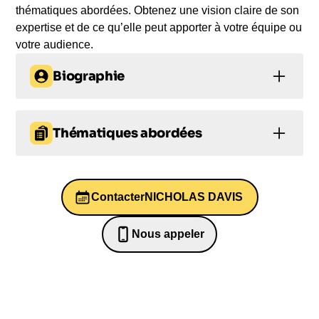
thématiques abordées. Obtenez une vision claire de son
expertise et de ce qu’elle peut apporter à votre équipe ou
votre audience.
Biographie
Nicholas Davis, expert en innovation, a travaillé
avec des gouvernements, des entreprises
Thématiques abordées
internationales et des organisations de la société
civile pour collaborer sur des enjeux planétaires.
Innovation
Histoire
Leadership
Ancien responsable du département « Société et
Innovation » et membre du comité exécutif du
Contacter
NICHOLAS DAVIS
Technologie
Technologie
Forum économique mondial à Genève, il a dirigé
les réflexions sur la « quatrième révolution
Nous appeler
industrielle ». Aujourd'hui professeur au
0652698481
département des sciences, de la technologie, de
l’ingénierie et des politiques publiques de
l’University College de Londres, Nicholas Davis