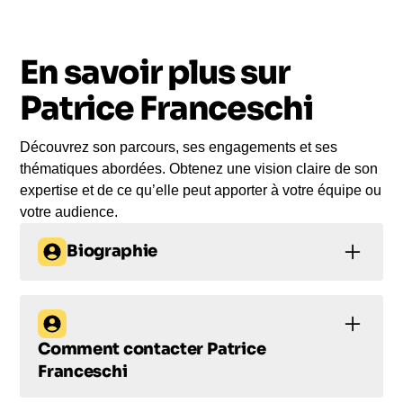
vous
En savoir plus sur
Le jour de la conférence, l’intervenant se
rend sur votre évènement pour une prise de
Patrice Franceschi
parole impactante, engageante et sur-mesure
pour votre audience.
Découvrez son parcours, ses engagements et ses
thématiques abordées. Obtenez une vision claire de son
expertise et de ce qu’elle peut apporter à votre équipe ou
votre audience.
Biographie
Patrice Franceschi :
Écrivain-Aventurier et
Comment contacter
Patrice
Conférencier Innovant
Franceschi