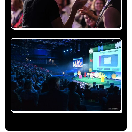
événement et à vos contraintes.
Nous nous occupons de
tout
Gestion du planning, échanges avec le
conférencier, coordination logistique : vous
êtes accompagné à chaque étape, sans perte
de temps ni complication.
Le conférencier vient à