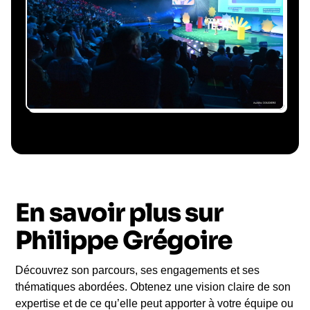
conférencier, coordination logistique : vous
êtes accompagné à chaque étape, sans perte
de temps ni complication.
Le conférencier vient à
vous
En savoir plus sur
Le jour de la conférence, l’intervenant se
rend sur votre évènement pour une prise de
Philippe Grégoire
parole impactante, engageante et sur-mesure
pour votre audience.
Découvrez son parcours, ses engagements et ses
thématiques abordées. Obtenez une vision claire de son
expertise et de ce qu’elle peut apporter à votre équipe ou