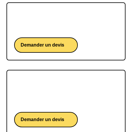
Loïs Boisson
Une conférence d'une étoile montante du tennis.
Demander un devis
Sam GOODCHILD
Sam GOODCHILD, une conférence d'un skipper
britannique iconique du Vendée Globe
Demander un devis