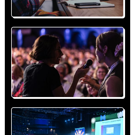
Recevez une proposition
sous 24h
Expliquez-nous vos besoins, on vous répond
sous 24h avec une proposition
personnalisée, claire et adaptée à votre
événement et à vos contraintes.
Nous nous occupons de
tout
Gestion du planning, échanges avec le