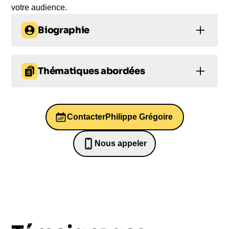
votre audience.
Biographie
Philippe Grégoire, docteur en Astrophysique et
maître ES Physique Fondamentale, est un
Thématiques abordées
consultant scientifique qui collabore avec des
entreprises privées sur des projets innovants et
Prise de décision
Innovation
futuristes en tant qu’ingénieur-physicien.
Passionné par l’Astronomie, il donne des
Contacter
Philippe Grégoire
Conduite du changement
conférences pour le Grand Public et les
entreprises, en solitaire avec des animations
Intelligence émotionnelle
Nous appeler
pédagogiques et des vidéos. Voyagez jusqu’aux
0652698481
Santé mentale
confins de l’Univers avec Philippe Grégoire et
découvrez les mystères de notre cosmos.