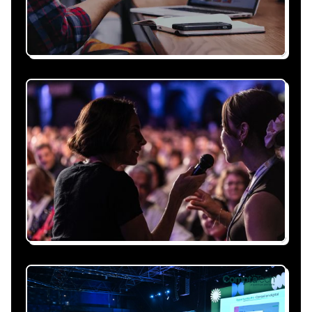
Recevez une proposition
sous 24h
Expliquez-nous vos besoins, on vous répond
sous 24h avec une proposition
personnalisée, claire et adaptée à votre
événement et à vos contraintes.
Nous nous occupons de
tout