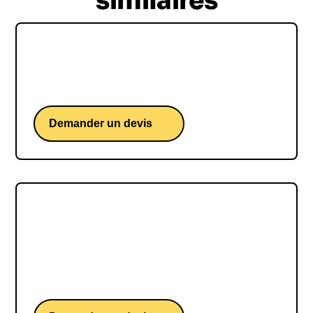
similaires
Christopher Guérin
Une conférence de l'actuel DG de Nexans.
Demander un devis
Amélie Mauresmo
Une conférence d'une ancienne n°1 mondiale de
tennis et actuelle directrice du tournoi Roland
Garros.