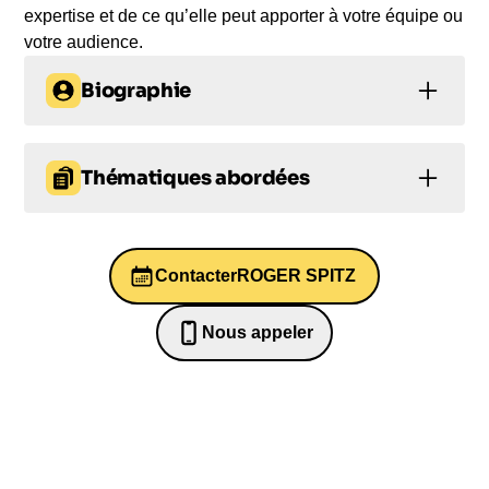
expertise et de ce qu’elle peut apporter à votre équipe ou
votre audience.
Biographie
Roger Spitz est un expert en stratégie et en études
prospectives, fondateur de Techistential, un centre
Thématiques abordées
de réflexion basé à San Francisco. Il conseille les
dirigeants du monde entier pour apprendre à tirer
Leadership
Prise de décision
parti des "disruptions", grâce à son expérience de
20 ans en fusions et acquisitions chez BNP
Contacter
ROGER SPITZ
Conduite du changement
Paribas. Spitz est également un grand défenseur
des écosystèmes soutenus par le Venture Capital,
Conduite du changement
Nous appeler
investissant dans des startups dans le secteur de
0652698481
Conduite du changement
l'intelligence artificielle et conseillant plusieurs
organismes dans la Silicon Valley. Il est
régulièrement publié dans le MIT Technology
Review et est membre de plusieurs instituts de