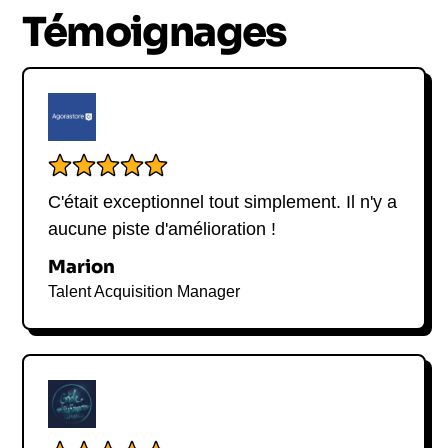
recherche en intelligence artificielle. Avec une
Témoignages
expérience de vie et de travail dans 10 villes
réparties sur 3 continents, Roger Spitz apporte une
expertise globale sans précédent.
C'était exceptionnel tout simplement. Il n'y a
aucune piste d'amélioration !
Marion
Talent Acquisition Manager