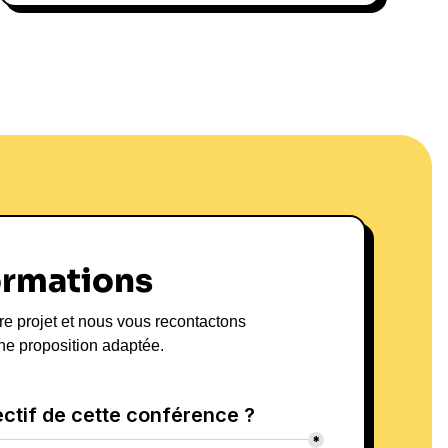
otidienne, l'identité et les injustices. Sa méthode
 réflexion critique, permettant à son public de rire
jeux sociétaux. Par ailleurs, Frayssinet encourage
re d'ouverture et d'inclusion, illustrant comment
 créer un environnement de travail positif. Ses
uées d'anecdotes personnelles et de leçons tirées
end son message d'autant plus percutant.
et Conférencier :
rvice de la
ormations
'Entreprise
re projet et nous vous recontactons
an Frayssinet propose des interventions axées sur
ne proposition adaptée.
dership**, la **motivation**, et la gestion de la
 engageante permet de captiver son auditoire tout
sur la performance et l’efficacité au travail. Les
t, allant de conférences inspirantes à des ateliers