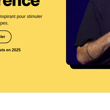
rence
nspirant pour stimuler
ipes.
ler
5 18
avis en 2025