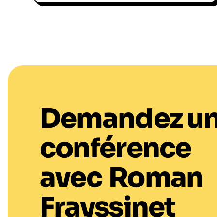
Demandez u
conférence
avec
Roman
Frayssinet