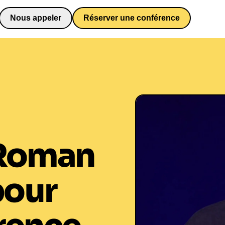
Nous appeler
Réserver une conférence
0652698481
Roman
pour