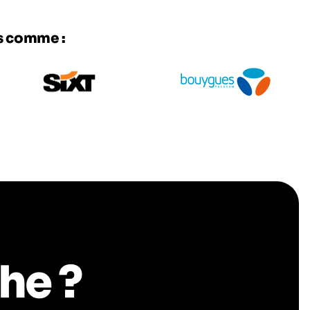
es comme :
he ?