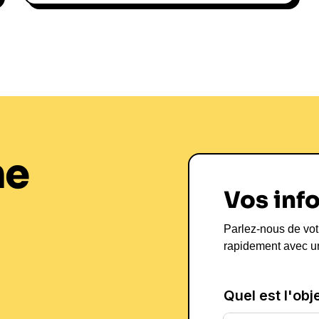
offrant des réflexions sur la vie qu
unique consiste à marier humour et
tout en prenant conscience des en
les entreprises à adopter une cultu
l'humour peut servir de levier pour
interventions sont toujours ponct
de sa propre expérience, ce qui r
Roman Frayssin
ne
L'Humour au Se
Vos inf
Performance d
Parlez-nous de vot
En tant que **conférencier**, Rom
rapidement avec u
des thématiques telles que le **lea
pression. Son approche ludique et
en transmettant des messages clés 
formats de ses interventions varien