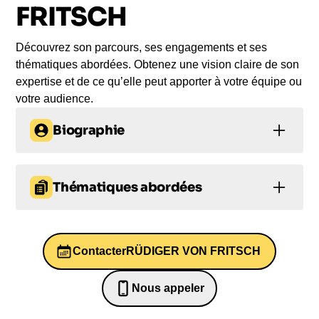
pour votre audience.
FRITSCH
Découvrez son parcours, ses engagements et ses
thématiques abordées. Obtenez une vision claire de son
expertise et de ce qu’elle peut apporter à votre équipe ou
votre audience.
Biographie
Rüdiger von Fritsch, ancien ambassadeur
allemand à Moscou de 2014 à 2019, représenta
Thématiques abordées
l'Allemagne auprès du président Vladimir Poutine.
Diplomate de carrière, il a occupé divers postes de
Prise de décision
Leadership
secrétaire aux ambassades allemandes avant de
devenir vice-président du Service fédéral des
Contacter
RÜDIGER VON FRITSCH
Economie
Histoire
Management
renseignements et chef du Département de
l’économie et du développement durable. Dans
Nous appeler
ses conférences captivantes, il adopte une position
0652698481