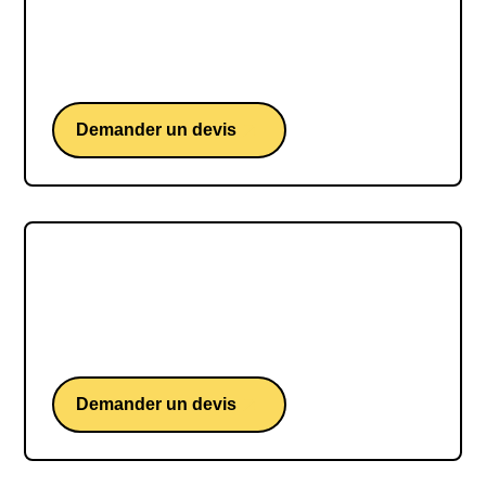
Sam GOODCHILD
Sam GOODCHILD, une conférence d'un skipper
britannique iconique du Vendée Globe
Demander un devis
Benjamin FERRÉ
Benjamin FERRÉ, une conférence d'un skipper
français iconique du Vendée Globe
Demander un devis