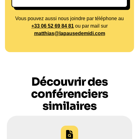
vie. Son engagement est un modèle de ce que
signifie être un leader et un mentor. Pour en savoir
Vous pouvez aussi nous joindre par téléphone au
plus sur ses initiatives et comment vous pouvez
+33 06 52 69 84 81
ou par mail sur
participer ou bénéficier de son expertise,
contactez
matthias@lapausedemidi.com
Salahdine Parnasse
dès aujourd'hui.
Découvrir des
conférenciers
similaires