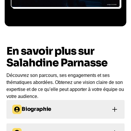
Le conférencier vient à
vous
En savoir plus sur
Le jour de la conférence, l’intervenant se
rend sur votre évènement pour une prise de
Salahdine Parnasse
parole impactante, engageante et sur-mesure
pour votre audience.
Découvrez son parcours, ses engagements et ses
thématiques abordées. Obtenez une vision claire de son
expertise et de ce qu’elle peut apporter à votre équipe ou
votre audience.
Biographie
Salahdine Parnasse :