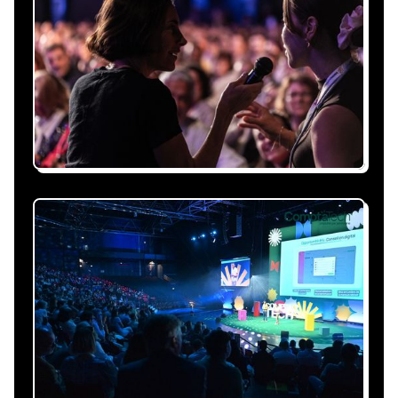
Expliquez-nous vos besoins, on vous répond
sous 24h avec une proposition
personnalisée, claire et adaptée à votre
événement et à vos contraintes.
Nous nous occupons de
tout
Gestion du planning, échanges avec le
conférencier, coordination logistique : vous
êtes accompagné à chaque étape, sans perte
de temps ni complication.