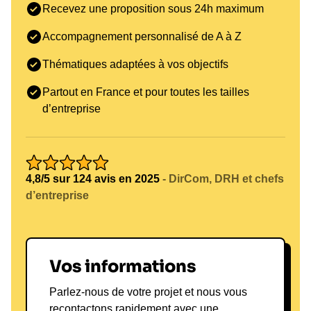
interventions lors de séminaires, d'ateliers ou de
Recevez une proposition sous 24h maximum
conférences, où il aborde des sujets tels que :
Accompagnement personnalisé de A à Z
Leadership
: Comment inspirer et motiver
une équipe vers un objectif commun.
Thématiques adaptées à vos objectifs
Motivation
: Techniques pour maintenir une
équipe performante dans les moments
Partout en France et pour toutes les tailles
difficiles.
d’entreprise
Gestion de la pression
: Stratégies pour
prendre des décisions efficaces sous stress.
Les secteurs cibles incluent le sport, la santé, la
4,8/5 sur 124 avis en 2025
- DirCom, DRH et chefs
technologie, et bien d'autres. Les entreprises qui
d’entreprise
choisissent de collaborer avec Salahdine
Parnasse peuvent s'attendre à un retour sur
investissement (ROI) significatif grâce à
l'amélioration de la cohésion d’équipe et de la
Vos informations
performance individuelle. Pour découvrir comment
Parlez-nous de votre projet et nous vous
Salahdine peut transformer votre équipe,
réservez
recontactons rapidement avec une
une conférence avec Salahdine Parnasse
.