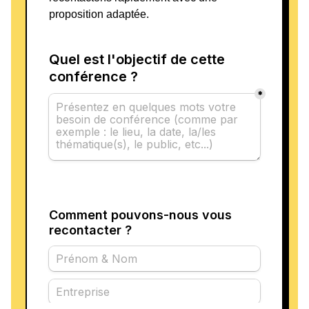
proposition adaptée.
L'impact Salahdine Parnasse :
Transformer les Équipes par
l'Excellence
Salahdine Parnasse ne se contente pas d’être un
champion dans l’arène, il aspire également à avoir
un impact durable sur les **équipes** et les
individus. Sa vision est de promouvoir l'excellence
à travers le sport et le développement personnel. Il
s'engage dans divers projets communautaires et
sportifs, visant à inspirer la jeunesse et à inculquer
des valeurs telles que la discipline, le respect, et le
travail acharné.
Parnasse met en avant des projets visant à
éduquer et à motiver les jeunes à travers des
ateliers de MMA, où il transmet non seulement des
techniques de combat, mais aussi des leçons de