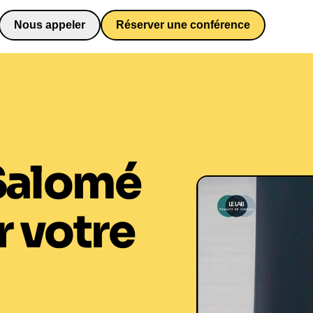
Nous appeler
Réserver une conférence
0652698481
Salomé
 votre