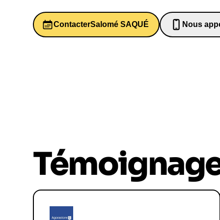
Contacter
Salomé SAQUÉ
Nous appe
06526984
Témoignag