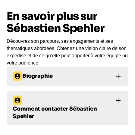
vous
En savoir plus sur
Le jour de la conférence, l’intervenant se
rend sur votre évènement pour une prise de
Sébastien Spehler
parole impactante, engageante et sur-mesure
pour votre audience.
Découvrez son parcours, ses engagements et ses
thématiques abordées. Obtenez une vision claire de son
expertise et de ce qu’elle peut apporter à votre équipe ou
votre audience.
Biographie
Sébastien Spehler :
Champion du
Comment contacter
Sébastien
Canicross et Expert en
Spehler
Trail Running
Comment