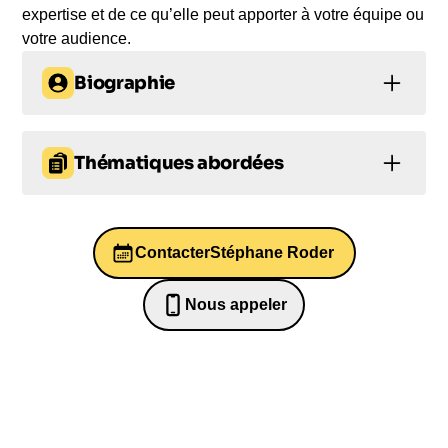
expertise et de ce qu’elle peut apporter à votre équipe ou
votre audience.
Biographie
Stéphane Roder est un expert de renom en
intelligence artificielle, avec une carrière
Thématiques abordées
impressionnante dans le domaine du mobile, du
financement et de la direction d'entreprise. En tant
Intelligence artificielle
Innovation
que cofondateur de la société e-Brands, filiale du
groupe Vivendi Universal, il a levé des fonds,
Contacter
Stéphane Roder
Leadership
Management
ouvert des bureaux dans le monde entier et conclu
des accords avec de nombreux opérateurs
Management intergénérationnel
Nous appeler
mobiles, faisant de Streamezzo un leader du Rich
0652698481
Media mobile. Il a ensuite dirigé le marketing du
groupe chez Netsize, avant de fonder Magic
Recycle, une entreprise spécialisée dans le
recyclage des téléphones mobiles usagés.