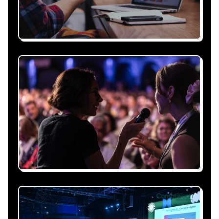
Recevez une proposition
sous 24h
Expliquez-nous vos besoins, on vous répond
sous 24h avec une proposition
personnalisée, claire et adaptée à votre
événement et à vos contraintes.
Nous nous occupons de
tout