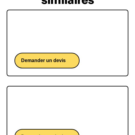
similaires
Micode
Une conférence du Youtubeur tech français au
1,5M d'abonnés.
Demander un devis
Thierry Breton
Une conférence de l'ex-ministre de l’Économie et
commissaire européen.