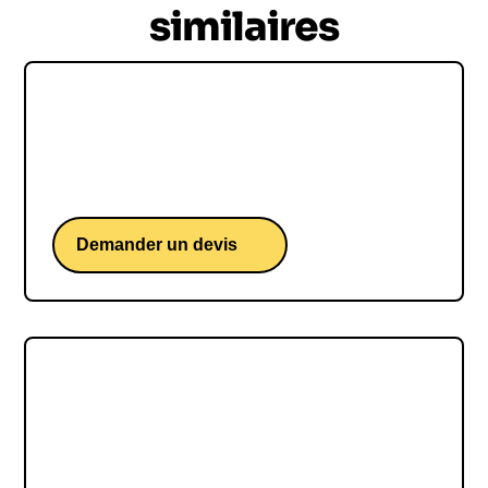
similaires
Thomas Sammut
Thomas Sammut, une conférence avec le
préparateur mental de Léon Marchand
Demander un devis
Laura Lange
Un regard différent pour penser et agir en
entreprise