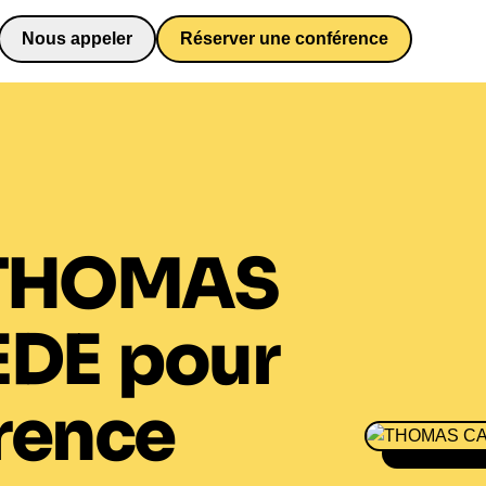
Nous appeler
Réserver une conférence
0652698481
THOMAS
EDE
pour
rence