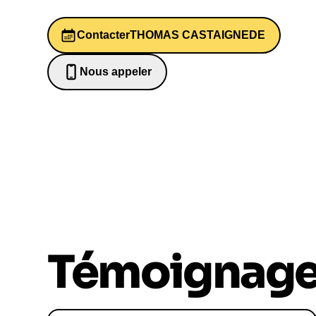
Contacter
THOMAS CASTAIGNEDE
Nous appeler
0652698481
Témoignag