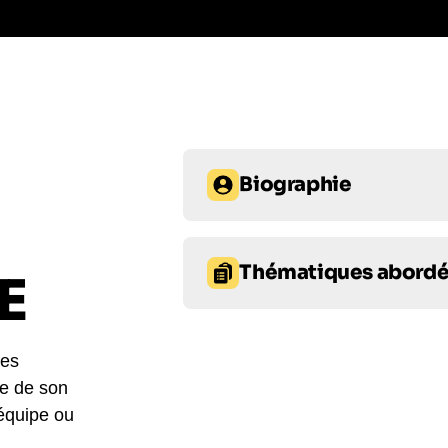
Biographie
Thomas Castaignède, célèbre joueu
immense, a brillé sur les terrains
Thématiques abord
E
titres prestigieux. Reconnaissable
marqué l'histoire en inscrivant un
Entrepreneuriat
Entrepre
en 1995. Après avoir joué au Sta
de France, il a rejoint les Saracen
ses
Réseaux sociaux
Réseau
raison d'une blessure au tendon d'
re de son
 équipe ou
Depuis lors, Thomas Castaignède