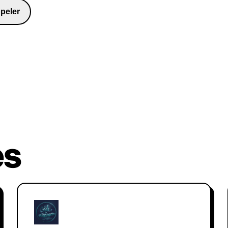
peler
8481
es
Golem IA