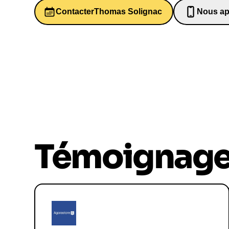
Contacter
Thomas Solignac
Nous ap
065269
Témoignag