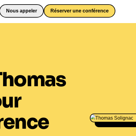
Nous appeler
Réserver une conférence
0652698481
Thomas
ur
rence