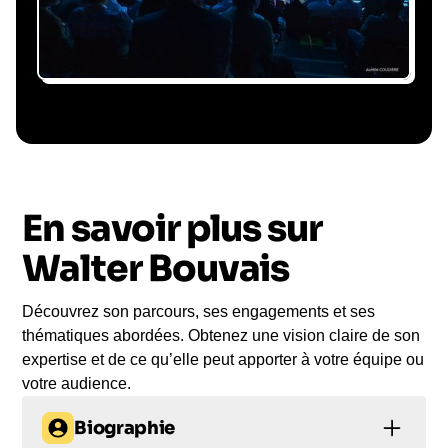
Le conférencier vient à
vous
En savoir plus sur
Le jour de la conférence, l’intervenant se
rend sur votre évènement pour une prise de
Walter Bouvais
parole impactante, engageante et sur-mesure
pour votre audience.
Découvrez son parcours, ses engagements et ses
thématiques abordées. Obtenez une vision claire de son
expertise et de ce qu’elle peut apporter à votre équipe ou
votre audience.
Biographie