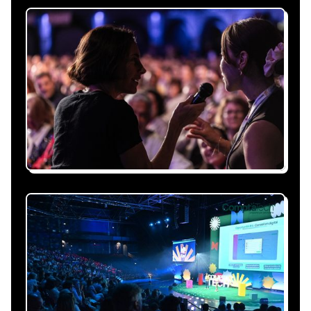
Recevez une proposition
sous 24h
Expliquez-nous vos besoins, on vous répond
sous 24h avec une proposition
personnalisée, claire et adaptée à votre
événement et à vos contraintes.
Nous nous occupons de
tout
Gestion du planning, échanges avec le
conférencier, coordination logistique : vous
êtes accompagné à chaque étape, sans perte
de temps ni complication.