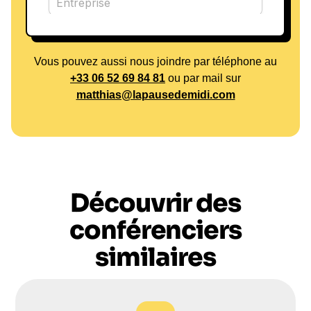
communes, il favorise un climat de confiance et de
coopération, ce qui conduit à une performance
accrue. Pour plus d'informations sur ses projets et
Vous pouvez aussi nous joindre par téléphone au
ses interventions, n'hésitez pas à explorer les
+33 06 52 69 84 81
ou par mail sur
possibilités de collaboration avec Walter Bouvais.
matthias@lapausedemidi.com
Pour découvrir comment Walter Bouvais peut vous
aider à transformer votre entreprise et à optimiser la
performance de vos équipes, contactez-le dès
aujourd'hui.
Découvrir des
conférenciers
similaires