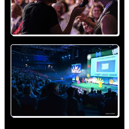
personnalisée, claire et adaptée à votre
événement et à vos contraintes.
Nous nous occupons de
tout
Gestion du planning, échanges avec le
conférencier, coordination logistique : vous
êtes accompagné à chaque étape, sans perte
de temps ni complication.