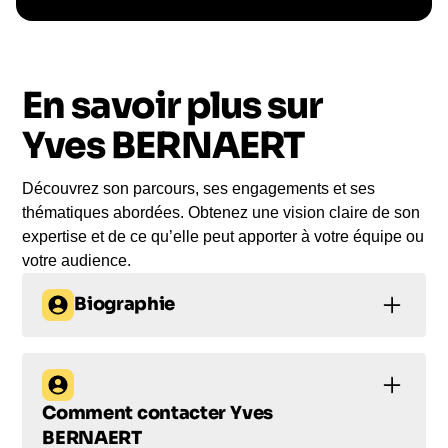
Le conférencier vient à
vous
En savoir plus sur
Le jour de la conférence, l’intervenant se
rend sur votre évènement pour une prise de
Yves BERNAERT
parole impactante, engageante et sur-mesure
pour votre audience.
Découvrez son parcours, ses engagements et ses
thématiques abordées. Obtenez une vision claire de son
expertise et de ce qu’elle peut apporter à votre équipe ou
votre audience.
Biographie
Yves Bernaert : Leader
Visionnaire en
Comment contacter
Yves
Transformation
BERNAERT