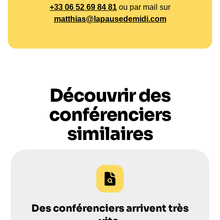
+33 06 52 69 84 81
ou par mail sur
position des entreprises sur le marché, mais ont
matthias@lapausedemidi.com
également permis de bâtir des équipes plus
solides et plus motivées.
Pour explorer comment Yves Bernaert peut aider
votre entreprise à atteindre ses objectifs, n'hésitez
pas à
nous contacter
pour plus d'informations.
Découvrir des
conférenciers
similaires
Des conférenciers arrivent très