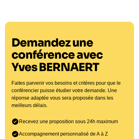
Yves Bernaert Conférencier :
Leadership Inspirant et
Performance d'Entreprise
En tant que **conférencier**, Yves Bernaert offre
Demandez une
une expertise unique au service de la
**performance** d'entreprise. Ses interventions se
conférence avec
concentrent sur des thématiques variées,
notamment :
Yves BERNAERT
Leadership
: Comment inspirer et motiver les
équipes à travers des visions claires et des
Faites parvenir vos besoins et critères pour que le
objectifs partagés.
conférencier puisse étudier votre demande. Une
Gestion de la Motivation
: Techniques pour
réponse adaptée vous sera proposée dans les
maintenir une haute motivation au sein des
meilleurs délais.
équipes, même dans les périodes de
changement.
Recevez une proposition sous 24h maximum
Gestion de la Pression
: Stratégies pour
gérer le stress et favoriser un environnement
Accompagnement personnalisé de A à Z
de travail positif.