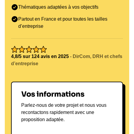
Thématiques adaptées à vos objectifs
Les formats d'intervention sont flexibles et peuvent
Partout en France et pour toutes les tailles
inclure des ateliers interactifs, des séminaires et
d’entreprise
des discours inspirants lors de conférences. Les
secteurs cibles sont variés, allant de la technologie
à la finance, en passant par l'éducation. Les
bénéfices en termes de retour sur investissement
4,8/5 sur 124 avis en 2025
- DirCom, DRH et chefs
(ROI) sont significatifs, avec des améliorations
d’entreprise
mesurables dans la productivité et l'engagement
des employés.
Réserver une conférence avec Yves Bernaert
Vos informations
L'impact Yves Bernaert :
Parlez-nous de votre projet et nous vous
Transformer les Équipes par
recontactons rapidement avec une
l'Innovation Collaborative
proposition adaptée.
Yves Bernaert a une vision claire : transformer les