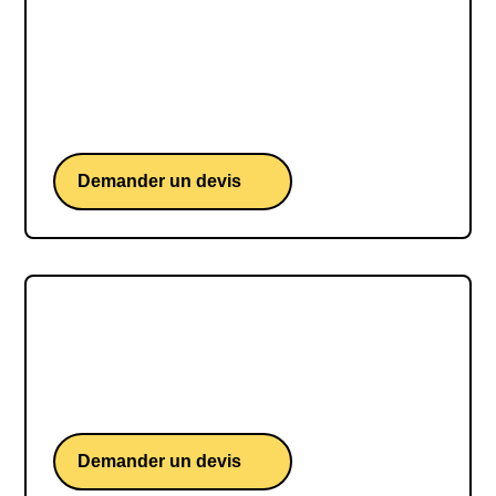
Amélie Mauresmo
Une conférence d'une ancienne n°1 mondiale de
tennis et actuelle directrice du tournoi Roland
Garros.
Demander un devis
Jean-Baptiste Djebbari
Jean-Baptiste Djebbari, une conférence de
l'ancien ministre délégué aux Transports.
Demander un devis