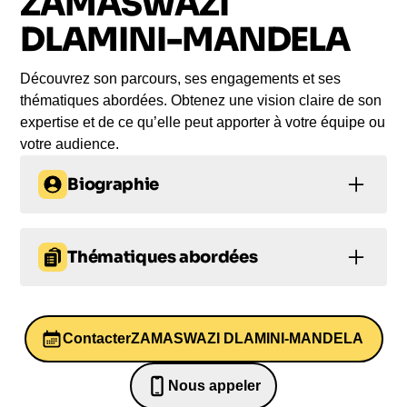
ZAMASWAZI
parole impactante, engageante et sur-mesure
pour votre audience.
DLAMINI-MANDELA
Découvrez son parcours, ses engagements et ses
thématiques abordées. Obtenez une vision claire de son
expertise et de ce qu’elle peut apporter à votre équipe ou
votre audience.
Biographie
Zamaswazi Dlamini-Mandela, petite-fille de Nelson
et Winnie Mandela, est diplômée en relations
Thématiques abordées
publiques et en marketing. Après une carrière dans
les relations publiques, elle a dirigé le bureau de
Leadership
Diversité et inclusion
presse de marques internationales telles que
Mango et Claire's.
Contacter
ZAMASWAZI DLAMINI-MANDELA
Prise de décision
Zamaswazi est également une écrivaine et
Ressources humaines
Nous appeler
coproductrice de documentaires sur sa famille. Elle