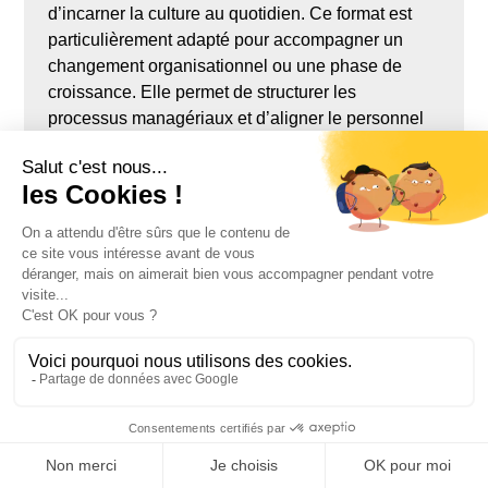
d’incarner la culture au quotidien. Ce format est
particulièrement adapté pour accompagner un
changement organisationnel ou une phase de
croissance. Elle permet de structurer les
processus managériaux et d’aligner le personnel
sur une vision commune.
Une
conférence interactive ou participative
favorise l’échange et l’intelligence collective.
L’intervenant implique les participants, fait réfléchir
sur les pratiques internes et aide à faire émerger
des pistes d’amélioration concrètes, directement
applicables dans le travail quotidien.
Chaque personne devient alors actrice du
changement, et non simple spectatrice.
Enfin, la
conférence récurrente
, organisée de
manière mensuelle ou trimestrielle, permet
d’ancrer la culture d’entreprise dans la durée. Ce
format, encore peu exploité par les concurrents,
est un véritable levier de transformation culturelle