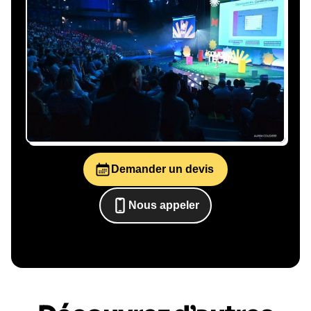
tout
Gestion du planning, échanges avec le
conférencier, coordination logistique : vous
êtes accompagné à chaque étape, sans perte
de temps ni complication.
Demander un devis
Le conférencier vient à
vous
Nous appeler
0652698481
Le jour de la conférence, l’intervenant se
rend sur votre évènement pour une prise de
parole impactante, engageante et sur-mesure
pour votre audience.