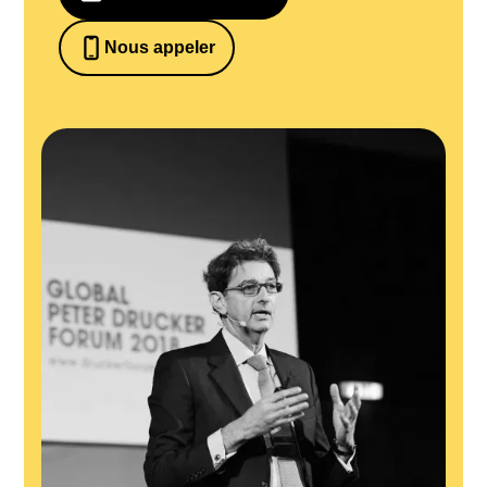
Nous appeler
0652698481