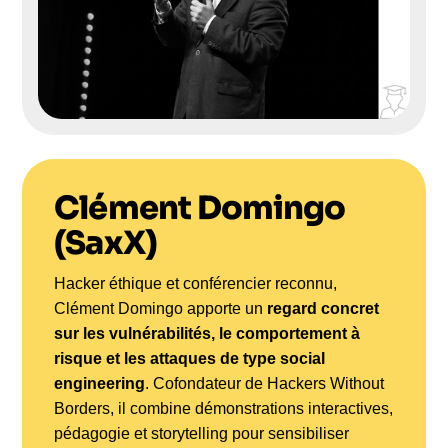
Clément Domingo
(SaxX)
Hacker éthique et conférencier reconnu,
Clément Domingo apporte un
regard concret
sur les vulnérabilités, le comportement à
risque et les attaques de type social
engineering
. Cofondateur de Hackers Without
Borders, il combine démonstrations interactives,
pédagogie et storytelling pour sensibiliser