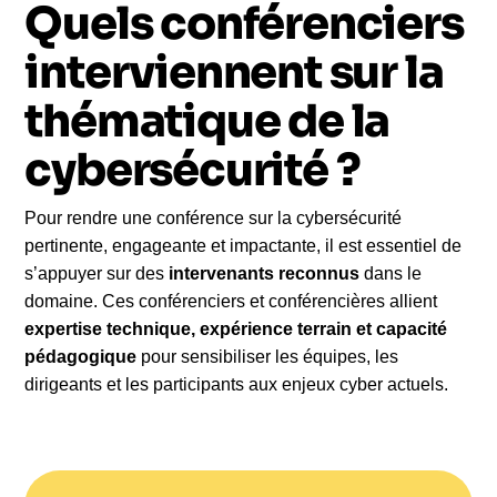
équipes et participants à mieux comprendre les
Quels conférenciers
menaces cyber, à renforcer la sécurité des systèmes
interviennent sur la
informatiques et à adopter les bons comportements
pour protéger durablement les données, les outils
thématique de la
numériques et la vie de l’entreprise.
L’échange
avec le conférencier favorise une utilisation plus
cybersécurité ?
efficace des technologies, apporte des réponses
concrètes aux besoins identifiés et transforme la
Pour rendre une conférence sur la cybersécurité
cybersécurité en une opportunité stratégique de
pertinente, engageante et impactante, il est essentiel de
défense, de mise en conformité et de
s’appuyer sur des
intervenants reconnus
dans le
performance.
domaine. Ces conférenciers et conférencières allient
Grâce à une expertise professionnelle reconnue,
expertise technique, expérience terrain et capacité
une approche large des enjeux et des mesures
pédagogique
pour sensibiliser les équipes, les
adaptées, la conférence devient un partenaire clé
dirigeants et les participants aux enjeux cyber actuels.
pour accompagner les entreprises dans la mise en
place d’une politique de cybersécurité efficace et
durable. Pour aller plus loin, il est possible de
contacter un intervenant spécialisé afin de construire