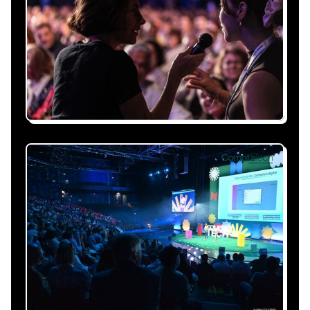
Expliquez-nous vos besoins, on vous répond
sous 24h avec une proposition
personnalisée, claire et adaptée à votre
événement et à vos contraintes.
Nous nous occupons de
tout
Gestion du planning, échanges avec le
conférencier, coordination logistique : vous
êtes accompagné à chaque étape, sans perte
de temps ni complication.