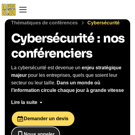
Thématiques de conférences
Cybersécurité
Cybersécurité
:
nos
conférenciers
La cybersécurité est devenue un
enjeu stratégique
majeur
pour les entreprises, quels que soient leur
secteur ou leur taille.
Dans un monde où
l’information circule chaque jour à grande vitesse
sur internet, la cybersécurité s’impose comme
Lire la suite
une thématique centrale de sensibilisation pour
les organisations, quel que soit leur domaine
Demander un devis
d’activité.
Chaque année, les cyberattaques, les
fuites de données et les crises numériques se
Nous appeler