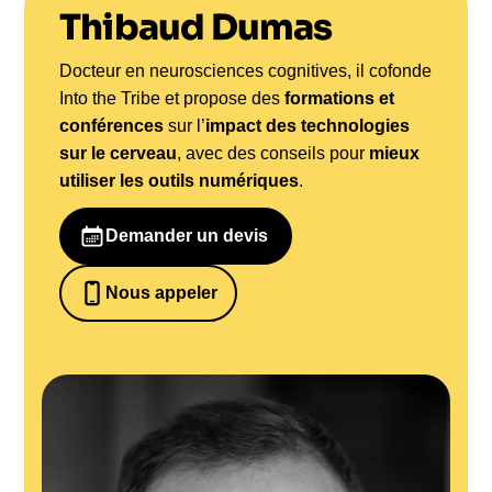
Thibaud Dumas
Docteur en neurosciences cognitives, il cofonde
Into the Tribe et propose des
formations et
conférences
sur l’
impact des technologies
sur le cerveau
, avec des conseils pour
mieux
utiliser les outils numériques
.
Demander un devis
Nous appeler
0652698481