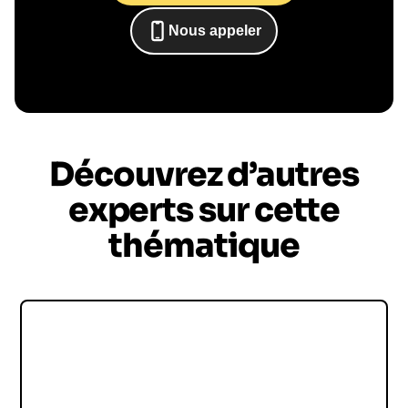
Le conférencier vient à
vous
Nous appeler
0652698481
Le jour de la conférence, l’intervenant se
rend sur votre évènement pour une prise de
parole impactante, engageante et sur-mesure
pour votre audience.
Découvrez d’autres
experts sur cette
thématique
Frédéric Simottel
Frédéric Simottel, un journaliste passionné et
reconnu pour son expertise en matière de