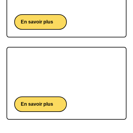
nouvelles technologies.
En savoir plus
Yann Lechelle
Yann Lechelle, le visionnaire passionné qui
guide les entreprises vers l'avenir de la
transformation numérique.
En savoir plus