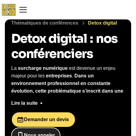
Thématiques de conférences
Detox digital
Detox digital
:
nos
conférenciers
La
surcharge numérique
est devenue un enjeu
majeur pour les
entreprises
.
Dans un
environnement professionnel en constante
évolution, cette problématique s’inscrit dans une
tendance mondiale.
Entre les
écrans
, les
mails
, les
Lire la suite
réseaux sociaux
et les
outils digitaux
, les
collaborateurs sont constamment sollicités, ce qui
Demander un devis
peut nuire à la
concentration
, à la
productivité
et
au
bien-être
.
La sécurité, la sécurité au travail et
Nous appeler