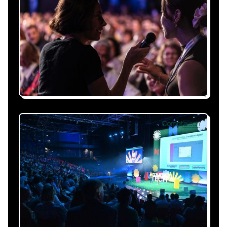
Expliquez-nous vos besoins, on vous répond
sous 24h avec une proposition
personnalisée, claire et adaptée à votre
événement et à vos contraintes.
Nous nous occupons de
tout
Gestion du planning, échanges avec le
conférencier, coordination logistique : vous
êtes accompagné à chaque étape, sans perte
de temps ni complication.