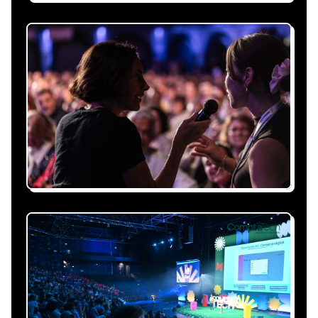
Recevez une proposition
sous 24h
Expliquez-nous vos besoins, on vous répond
sous 24h avec une proposition
personnalisée, claire et adaptée à votre
événement et à vos contraintes.
Nous nous occupons de
tout
Gestion du planning, échanges avec le
conférencier, coordination logistique : vous
êtes accompagné à chaque étape, sans perte