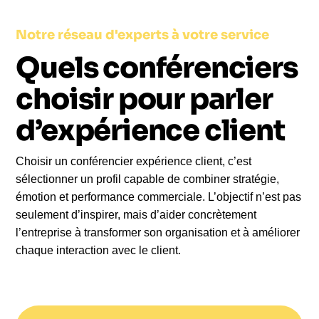
l’organisation et permet une véritable prise de
conscience de l’importance de l'expérience dans le
Notre réseau d'experts à votre service
développement global de l’entreprise.
Dans un contexte où le marketing, la vente et la
Quels conférenciers
communication sont étroitement liés, l’expérience
choisir pour parler
client est essentiel pour se différencier. Elle
influence la fidélisation, la performance commerciale
d’expérience client
et la croissance. Inviter un conférencier français
spécialiste du sujet permet d’envoyer un message
Choisir un conférencier expérience client, c’est
fort à vos collaborateurs : la relation client est une
sélectionner un profil capable de combiner stratégie,
priorité stratégique, au cœur du développement de
émotion et performance commerciale. L’objectif n’est pas
votre organisation. Cette dynamique concerne aussi
seulement d’inspirer, mais d’aider concrètement
bien le retail que la distribution de services
l’entreprise à transformer son organisation et à améliorer
complexes, du site web au téléphone, en passant
chaque interaction avec le client.
par chaque étape du processus d'achat et du
parcours du client.