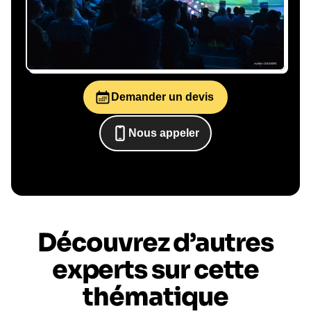
de temps ni complication.
Demander un devis
Le conférencier vient à
vous
Nous appeler
0652698481
Le jour de la conférence, l’intervenant se
rend sur votre évènement pour une prise de
parole impactante, engageante et sur-mesure
pour votre audience.
Découvrez d’autres
experts sur cette
thématique