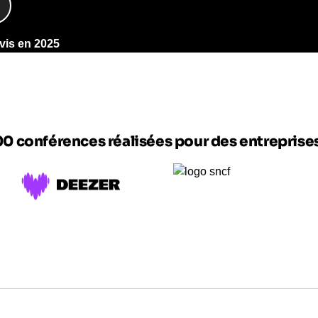
quipes et aux dirigeants de mieux comprendre les
 de mettre en œuvre une démarche
opérationnelle
,
treprises en France.
avis en 2025
d’amélioration continue et peuvent prendre la forme
ns dédiées, chacune abordant une partie spécifique
e, d’apprentissage et d’échange.
ipes de la lean production, les standards de
 d’action sur le terrain, en lien direct avec les
00 conférences réalisées pour des entrepris
pour son groupe, les facteurs de risque, les leviers
on de projet, grâce à des exemples concrets issus de
la méthode lean sur l’excellence opérationnelle, la
, l’autonomie des équipes, l’intelligence collective et
ansformation, ces conférences répondent à un
urer une méthode lean durable et accompagner les
fois jusqu’à des démarches de certification.