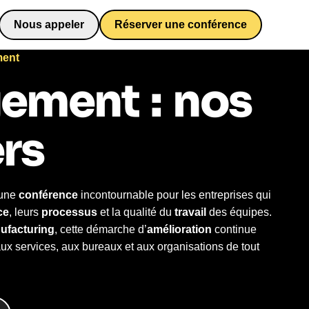
Nous appeler
Réserver une conférence
0652698481
ent
gement
:
nos
rs
 une
conférence
incontournable pour les entreprises qui
ce
, leurs
processus
et la qualité du
travail
des équipes.
ufacturing
, cette démarche d’
amélioration
continue
aux services, aux bureaux et aux organisations de tout
lean management s’appuie sur des
exemples concrets
,
ste-à-temps
ou l’
obeya
, et sur une approche orientée