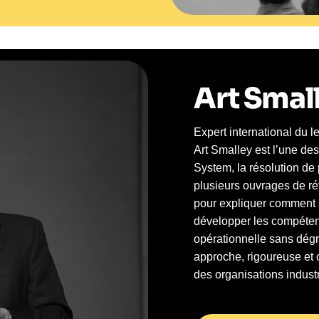
Art Smal
Expert international du 
Art Smalley est l’une de
System, la résolution de
plusieurs ouvrages de réf
pour expliquer comment 
développer les compéten
opérationnelle sans dég
approche, rigoureuse et o
des organisations industr