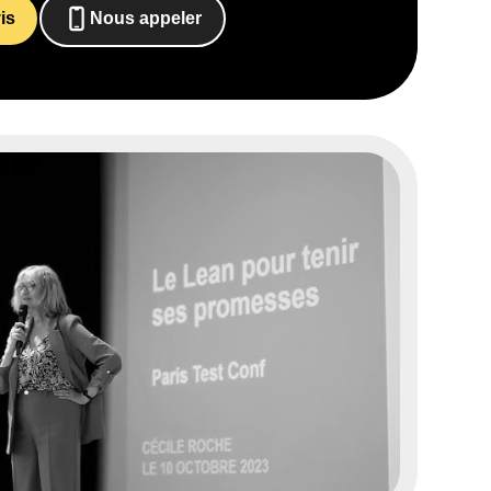
is
Nous appeler
0652698481