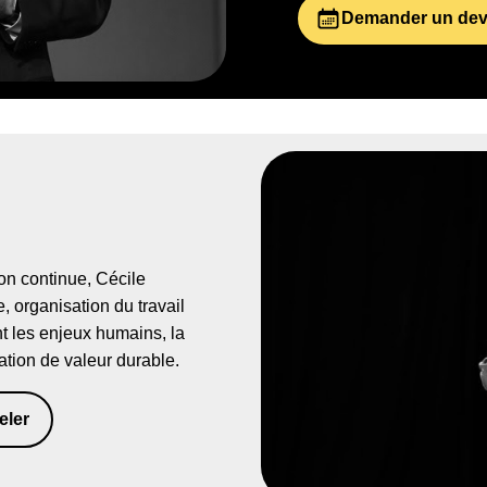
Demander un dev
on continue, Cécile
, organisation du travail
t les enjeux humains, la
ation de valeur durable.
eler
81