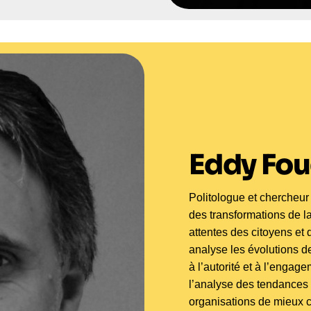
Eddy Fou
Politologue et chercheur 
des transformations de la
attentes des citoyens et 
analyse les évolutions d
à l’autorité et à l’engag
l’analyse des tendances 
organisations de mieux 