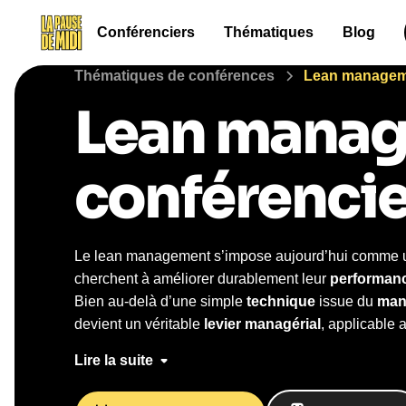
Conférenciers
Thématiques
Blog
Thématiques de conférences
Lean managem
Lean mana
conférencie
Le lean management s’impose aujourd’hui comme
cherchent à améliorer durablement leur
performan
Bien au-delà d’une simple
technique
issue du
man
devient un véritable
levier managérial
, applicable 
secteur
.
Lire la suite
Animée de manière
pédagogique
, la conférence 
des outils comme le
kaizen
, le
kanban
, le
5S
, le
ju