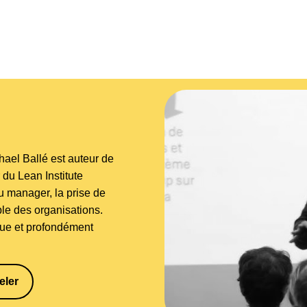
el Ballé est auteur de
 du Lean Institute
 du manager, la prise de
able des organisations.
que et profondément
eler
81