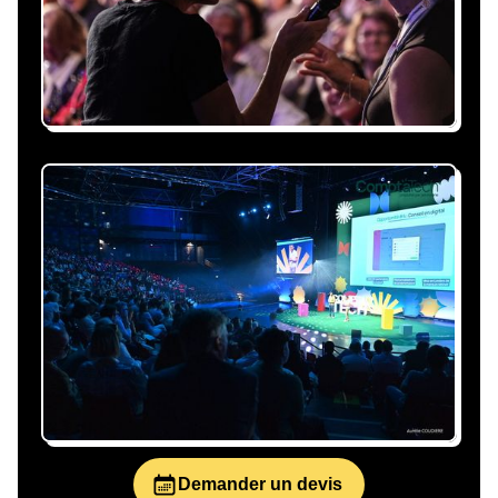
personnalisée, claire et adaptée à votre
événement et à vos contraintes.
Nous nous occupons de
tout
Gestion du planning, échanges avec le
conférencier, coordination logistique : vous
êtes accompagné à chaque étape, sans perte
de temps ni complication.
Demander un devis