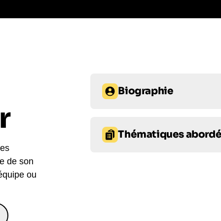
Biographie
r
Alex Taylor, célèbre journaliste-
et son professionnalisme. Après p
Thématiques abord
émissions de télévision et de rad
ses
Info, la BBC, ARTE et Euronews, i
re de son
Communication
Leaders
la plus grande expérience d'anim
 équipe ou
Europe. Il a présenté plus de 1200
Ressources humaines
Pr
Dassault et Société Générale. Ave
Alex Taylor est le choix idéal pou