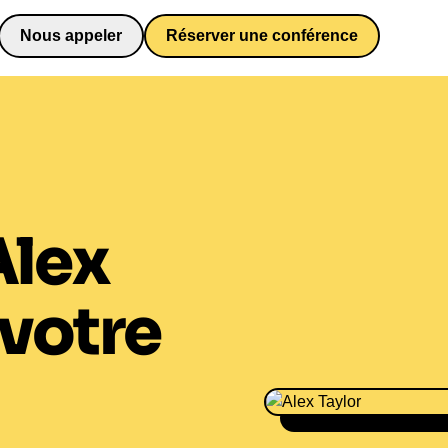
Nous appeler
Réserver une conférence
0652698481
Alex
votre