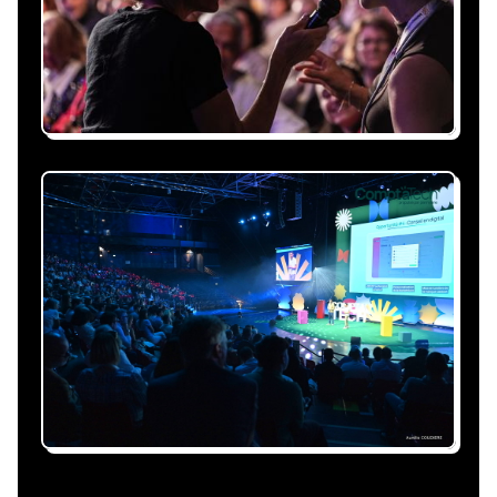
personnalisée, claire et adaptée à votre
événement et à vos contraintes.
Nous nous occupons de
tout
Gestion du planning, échanges avec le
conférencier, coordination logistique : vous
êtes accompagné à chaque étape, sans perte
de temps ni complication.