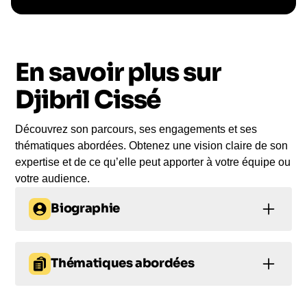
Le conférencier vient à
vous
En savoir plus sur
Le jour de la conférence, l’intervenant se
rend sur votre évènement pour une prise de
Djibril Cissé
parole impactante, engageante et sur-mesure
pour votre audience.
Découvrez son parcours, ses engagements et ses
thématiques abordées. Obtenez une vision claire de son
expertise et de ce qu’elle peut apporter à votre équipe ou
votre audience.
Biographie
Djibril Cissé
, ancien footballeur professionnel et
figure emblématique du football, incarne l'audace
Thématiques abordées
et la détermination sur le terrain. Né le 12 août
1981 à Arles-Avignon, il a gravi les échelons du
Esprit d’équipe et cohésion