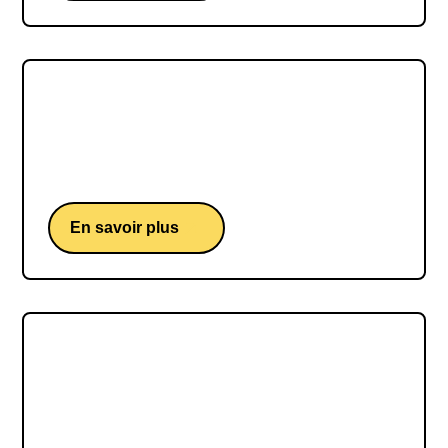
Raymond Domenech
Raymond Domenech, une conférence d'un ex-
entraîneur de l'équipe de france de football
En savoir plus
Frank Leboeuf
Frank Leboeuf, ancien joueur et champion du
monde 98 de football