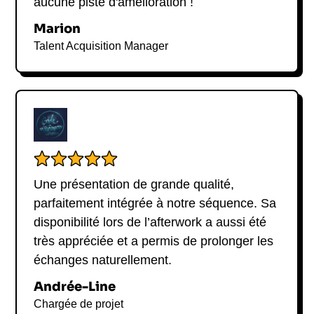
aucune piste d'amélioration !
Sa capacité à naviguer entre vision stratégique et
mise en œuvre concrète fait de lui un modèle
Marion
inspirant, partageant avec clarté et pragmatisme sa
Talent Acquisition Manager
vision du succès et les défis à relever pour
atteindre l'excellence.
Une présentation de grande qualité,
parfaitement intégrée à notre séquence. Sa
disponibilité lors de l’afterwork a aussi été
très appréciée et a permis de prolonger les
échanges naturellement.
Andrée-Line
Chargée de projet