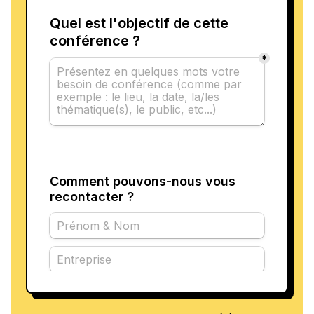
Pour les professionnels, Robert Pirès partage des
techniques éprouvées de
préparation mentale
:
visualisation des succès, maintien du
sang-froid
et
concentration sur l'objectif. Ces stratégies sont
essentielles pour naviguer dans des
environnements de travail stressants, que ce soit
en négociation, en prise de parole en public ou
dans des décisions stratégiques. En apprenant à
gérer la
pression
, les équipes peuvent améliorer
leur performance et leur résilience.
En conclusion, Robert Pirès se positionne comme
un
conférencier
inspirant, apportant des
enseignements précieux sur la
motivation
, le
leadership
et la gestion de la
pression
. Ses
expériences sur le terrain et sa détermination à
exceller font de lui un atout pour toute entreprise
désireuse d'améliorer sa culture et ses
performances. Réservez une
conférence
avec