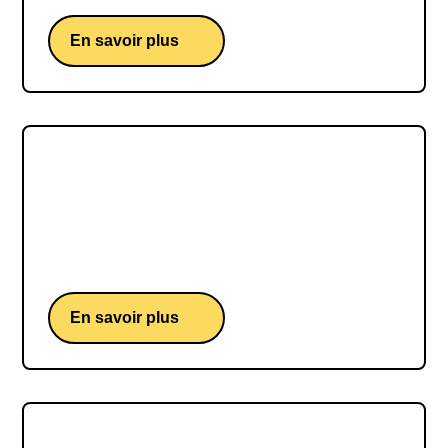
En savoir plus
Jean-Pierre Papin
Le "Bomber" Jean-Pierre Papin a marqué à
jamais l'histoire du football français par sa grinta
et son instinct meurtrier devant les buts.
En savoir plus