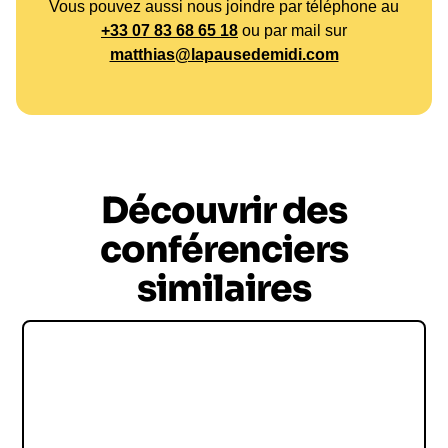
Robert Pirès pour inspirer vos équipes et découvrir
Vous pouvez aussi nous joindre par téléphone au
+33 07 83 68 65 18
ou par mail sur
comment ses clés de
motivation
,
leadership
et
matthias@lapausedemidi.com
gestion de la
pression
peuvent transformer votre
organisation. Transformez votre culture d'entreprise
avec Robert Pirès
conférencier
.
Esprit d’équipe et cohésion
Découvrir des
conférenciers
similaires
Loïc PERRIN
Leader sur le terrain et promoteur de l'esprit
d'équipe