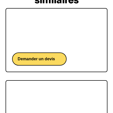
similaires
Jean-Charles Samuelian-
Werve
Une conférence de l'entrepreneur, cofondateur et
CEO d'Alan.
Demander un devis
Guillaume Moubeche
Une conférence du cofondateur et CEO de
Lemlist