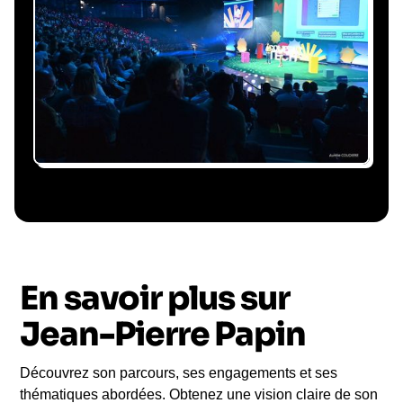
Gestion du planning, échanges avec le
conférencier, coordination logistique : vous
êtes accompagné à chaque étape, sans perte
de temps ni complication.
Le conférencier vient à
vous
En savoir plus sur
Le jour de la conférence, l’intervenant se
rend sur votre évènement pour une prise de
Jean-Pierre Papin
parole impactante, engageante et sur-mesure
pour votre audience.
Découvrez son parcours, ses engagements et ses
thématiques abordées. Obtenez une vision claire de son