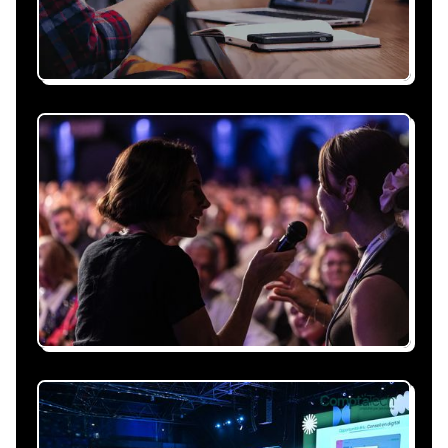
Recevez une proposition
sous 24h
Expliquez-nous vos besoins, on vous répond
sous 24h avec une proposition
personnalisée, claire et adaptée à votre
événement et à vos contraintes.
Nous nous occupons de
tout