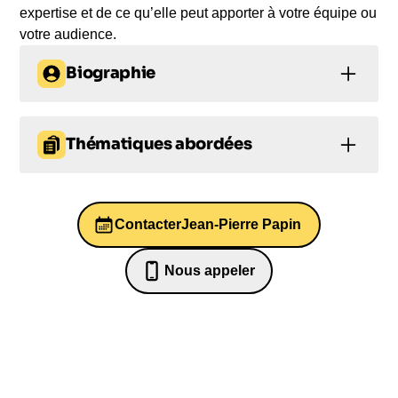
expertise et de ce qu’elle peut apporter à votre équipe ou
votre audience.
Biographie
Jean-Pierre Papin, footballeur français de renom,
né le 5 novembre 1963 à Boulogne-sur-Mer, a
Thématiques abordées
connu une carrière exceptionnelle. Après un début
modeste, il s'est rapidement imposé en Belgique,
Entrepreneuriat
Leadership
remportant la Coupe de Belgique. En revenant
jouer en France, sous les couleurs de l'Olympique
Contacter
Jean-Pierre Papin
Prise de décision
Motivation
de Marseille, il connaît une renommée mondiale
grâce à ses papinades et à ses excellents
Motivation
Nous appeler
résultats. Nommé meilleur buteur du championnat
07 82 68 65 18
et de la Ligue des champions, il poursuit sa
carrière en Italie, en France et à Munich, avant de
se consacrer à une carrière d'entraîneur et de
consultant télé. Après avoir brillamment entraîné le