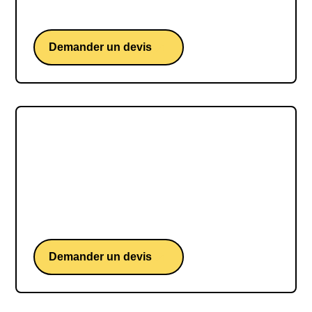
la semaine de 4 jours.
Demander un devis
André Comte-Sponville
André Comte-Sponville, le philosophe
profondément humaniste et accessible qui nous
invite à réfléchir sur notre existence de façon
rationnelle, sensible et responsable.
Demander un devis