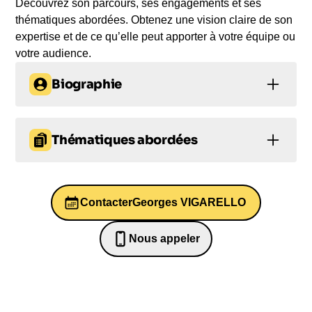
Découvrez son parcours, ses engagements et ses
thématiques abordées. Obtenez une vision claire de son
expertise et de ce qu’elle peut apporter à votre équipe ou
votre audience.
Biographie
Georges VIGARELLO: de prof de sport à
universitaire accompli
Thématiques abordées
Georges VIGARELLO est une référence
Bien-être au travail et QVT
incontournable dans le domaine de l’histoire des
représentations et pratiques du corps. Sorti de
Contacter
Georges VIGARELLO
Santé mentale
Santé mentale
l’Ecole normale supérieure d’éducation physique
en 1963, il devient agrégé de philosophie en 1968
Santé mentale
Nous appeler
Santé mentale
et présente une thèse de doctorat d’Etat des lettres
0652698481
en 1977.
Après une carrière en tant que professeur d’EPS et