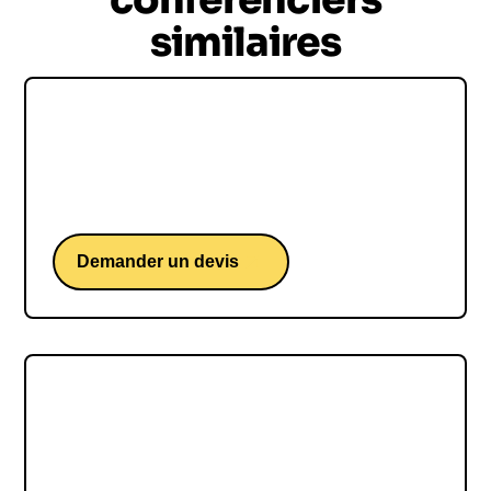
similaires
Karim DUVAL
Karim Duval, une conférence d'un humoriste sur
le monde du travail.
Demander un devis
Laurent De La Clergerie
Laurent De La Clergerie, une conférence du
fondateur du groupe LDLC et leader d'opinion sur