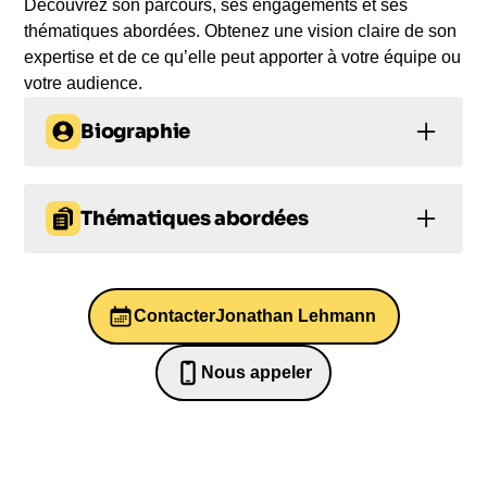
Découvrez son parcours, ses engagements et ses
thématiques abordées. Obtenez une vision claire de son
expertise et de ce qu’elle peut apporter à votre équipe ou
votre audience.
Biographie
Jonathan Lehmann, l'ancien avocat de Wall Street
qui a tout plaqué pour partir à la recherche du
Thématiques abordées
bonheur. Après 3 ans de voyage à travers le
monde, il a découvert les leviers spirituels pour une
Bien-être au travail et QVT
vie plus épanouissante. Aujourd'hui, il partage sa
vision lors de conférences inspirantes et à travers
Contacter
Jonathan Lehmann
Bien-être au travail et QVT
ses livres. Découvrez comment vous aussi pouvez
trouver le bonheur grâce aux enseignements de
Intelligence émotionnelle
Nous appeler
Leadership
Jonathan Lehmann.
0652698481
Résilience