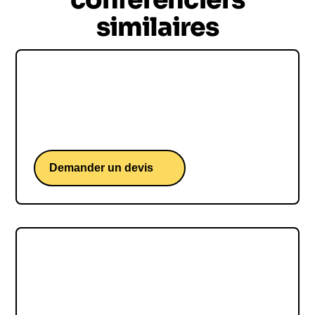
similaires
Karim DUVAL
Karim Duval, une conférence d'un humoriste sur
le monde du travail.
Demander un devis
Laurent De La Clergerie
Laurent De La Clergerie, une conférence du
fondateur du groupe LDLC et leader d'opinion sur