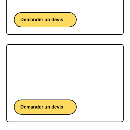
la semaine de 4 jours.
Demander un devis
André Comte-Sponville
André Comte-Sponville, le philosophe
profondément humaniste et accessible qui nous
invite à réfléchir sur notre existence de façon
rationnelle, sensible et responsable.
Demander un devis