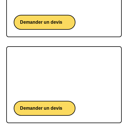
fondateur du groupe LDLC et leader d'opinion sur
la semaine de 4 jours.
Demander un devis
André Comte-Sponville
André Comte-Sponville, le philosophe
profondément humaniste et accessible qui nous
invite à réfléchir sur notre existence de façon
rationnelle, sensible et responsable.
Demander un devis