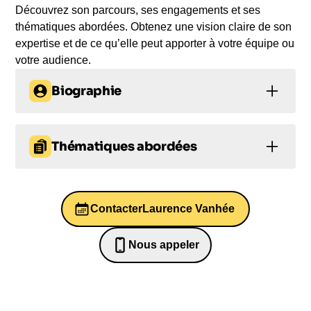
Découvrez son parcours, ses engagements et ses
thématiques abordées. Obtenez une vision claire de son
expertise et de ce qu’elle peut apporter à votre équipe ou
votre audience.
Biographie
Laurence Vanhée est une ingénieure commerciale
qui a gravi les échelons dans le domaine des
Thématiques abordées
ressources humaines, autant dans des entreprises
internationales que dans le secteur public. Elle a
Bien-être au travail et QVT
transformé la fonction RH en un enjeu stratégique
en se concentrant sur le changement
Contacter
Laurence Vanhée
Communication
organisationnel et culturel, ainsi que sur
l'introduction de modèles innovants en gestion des
Conduite du changement
Nous appeler
hommes. Elle a également mis en avant la notion
0652698481
Bien-être au travail et QVT
de patrimoine humain et du bonheur au travail.
Après avoir abandonné son titre de DRH au sein
Santé mentale