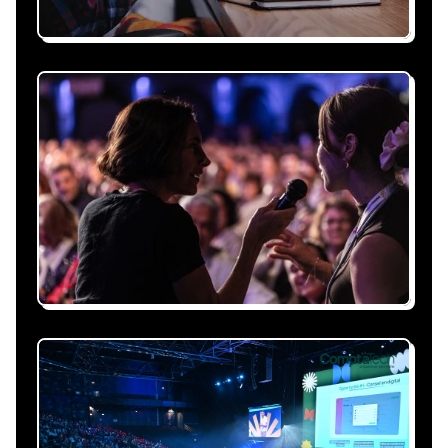
Recevez une proposition
sous 24h
Expliquez-nous vos besoins, on vous répond
sous 24h avec une proposition
personnalisée, claire et adaptée à votre
événement et à vos contraintes.
Nous nous occupons de
tout
Gestion du planning, échanges avec le