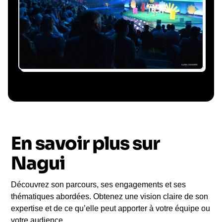
conférencier, coordination logistique : vous
êtes accompagné à chaque étape, sans perte
de temps ni complication.
Le conférencier vient à
vous
En savoir plus sur
Le jour de la conférence, l’intervenant se
rend sur votre évènement pour une prise de
Nagui
parole impactante, engageante et sur-mesure
pour votre audience.
Découvrez son parcours, ses engagements et ses
thématiques abordées. Obtenez une vision claire de son
expertise et de ce qu’elle peut apporter à votre équipe ou
votre audience.