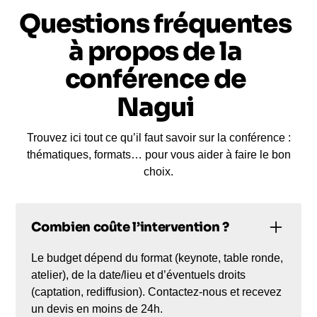
check‑lists, grilles de décision) est remis pour
Questions fréquentes
faciliter la mise en œuvre et la capitalisation.
à propos de la
Un mémo opérationnel (structures de message,
check‑lists, grilles de décision) est remis pour
conférence de
faciliter la mise en œuvre et la capitalisation.
Nagui
Un mémo opérationnel (structures de message,
check‑lists, grilles de décision) est remis pour
faciliter la mise en œuvre et la capitalisation.
Trouvez ici tout ce qu’il faut savoir sur la conférence :
Un mémo opérationnel (structures de message,
thématiques, formats… pour vous aider à faire le bon
check‑lists, grilles de décision) est remis pour
choix.
faciliter la mise en œuvre et la capitalisation.
Un mémo opérationnel (structures de message,
check‑lists, grilles de décision) est remis pour
Combien coûte l’intervention ?
faciliter la mise en œuvre et la capitalisation.
Le budget dépend du format (keynote, table ronde,
atelier), de la date/lieu et d’éventuels droits
(captation, rediffusion). Contactez-nous et recevez
un devis en moins de 24h.